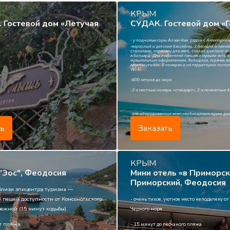
КРЫМ
 Гостевой дом «Летучая
СУДАК. Гостевой дом «
-
у подножья горы Алчак-Кая, рядом с Аквапарко
-взрослый и детский бассейны, 3 беседки и лет
столиками, парковку для авто, столик для пинг-п
в бильярд. Для любителей танцев и музыки есть 
музыкальным оформлением. Холодное, горячее в
круглосуточно. В номерах и на территории гости
Wi-Fi.
-800 метров до моря
-2-х местные номера «стандарт», 2-х комнатные 
-две оборудованные всем необходимым кухни дл
приготовления пищи
ть
Заказать
КРЫМ
"Эос", Феодосия
Мини отель «в Приморск
Приморский, Феодосия
вблизи эпицентра туризма —
 пешей доступности от Комсомольского
- очень тихое, уютное место неподалеку о
ежной (15 минут ходьбы).
Черного моря.
от пляжа
- 15 минут до песчаного пляжа