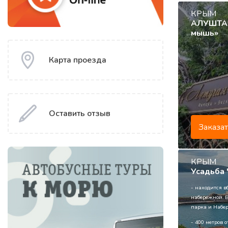
КРЫМ
АЛУШТА.
мышь»
Карта проезда
Оставить отзыв
Заказа
КРЫМ
Усадьба 
- находится 
набережной. В
парка и Набер
- 400 метров 