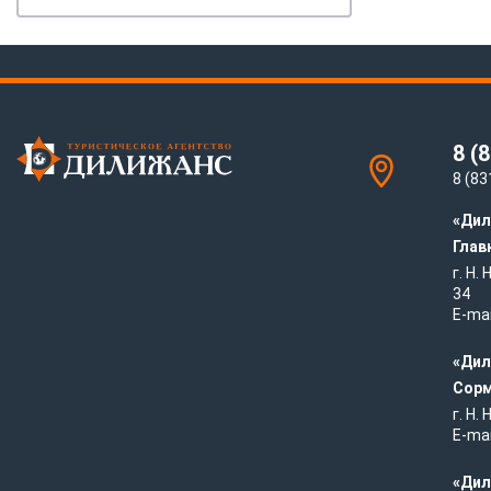
8 (
8 (83
«Дил
Глав
г. Н.
34
E-mai
«Дил
Сорм
г. Н.
E-mai
«Дил