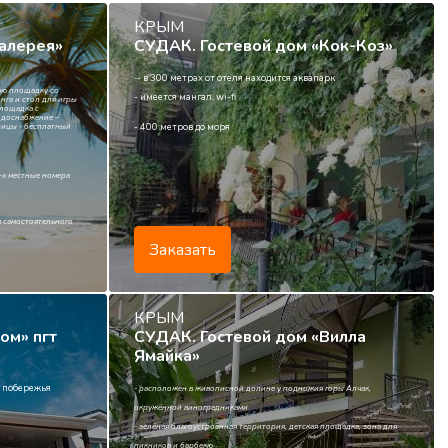
КРЫМ
Галерея»
СУДАК. Гостевой дом «Кок-Коз»
- в 300 метрах от отеля находится аквапарк
м
-
нюю площадку со
- имеется мангал, wi-fi
онга и стол для игры
площадка с
одоснабжение –
ницы - бесплатный
- 400 метров до моря
4-х местные номера
я самостоятельного
Заказать
КРЫМ
ом» пгт
СУДАК. Гостевой дом «Вилла
Ямайка»
т побережья
- расположен в живописной долине у подножия горы Алчак,
окружённой виноградниками
- зелёная благоустроенная территория, детская площадка, зона для
пикников и барбекю