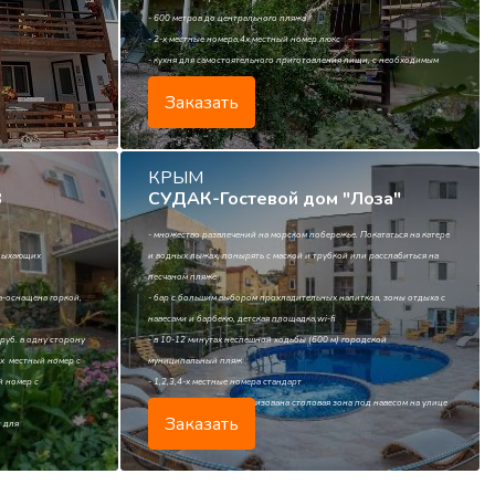
- 600 метров до центрального пляжа
- 2-х местные номера,4х местный номер люкс
- кухня для самостоятельного приготовления пищи, с необходимым
набором посуды
Заказать
КРЫМ
В
СУДАК-Гостевой дом "Лоза"
- множество развлечений на морском побережье. Покататься на катере
тдыхающих
и водных лыжах, понырять с маской и трубкой или расслабиться на
песчаном пляже
ка-оснащена горкой,
- бар с большим выбором прохладительных напитков, зоны отдыха с
навесами и барбекю, детская площадка,wi-fi
 руб. в одну сторону
- в 10-12 минутах неспешной ходьбы (600 м) городской
3-х местный номер с
муниципальный пляж
й номер с
- 1,2,3,4-х местные номера стандарт
- для приема пищи организована столовая зона под навесом на улице
Заказать
и для