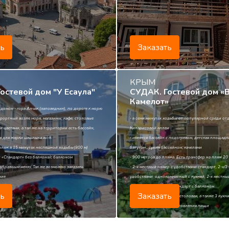
ть
Заказать
КРЫМ
остевой дом "У Есаула"
СУДАК. Гостевой дом «
Камелот»
 домом - гора Алчак (заповедник), по дороге к морю
урортный возле моря, магазины, кафе, столовые
- в семи минутах ходьбы от популярной среди о
и цветами, а так же на территории есть бассейн,
Кипарисовой аллеи
 для жарки шашлыка,wi-fi
- имеется бассейн с подогревом, детская площад
пляж в 15 минутах неспешной ходьбы(800 м)
батутом , сухим бассейном, качелями
и «Стандарт» без балкона/с балконом
- 900 метров до пляжа. Есть трансфер на пляж 20
нообразным меню. Так же возможно заказать
- 2-х местный номер с удобствами стандарт, 2-х/
ние
удобствами однокомнатный с кухней, 2-х местны
удобствами стандарт/стандарт с балконом
ть
Заказать
- на территории имеется столовая, а также 3 кухн
самостоятельного приготовления пищи