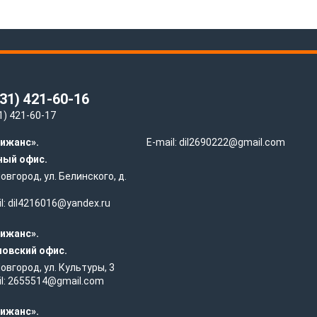
831) 421-60-16
1) 421-60-17
ижанс».
E-mail:
dil2690222@gmail.com
ный офис.
 Новгород, ул. Белинского, д.
l:
dil4216016@yandex.ru
ижанс».
овский офис.
 Новгород, ул. Культуры, 3
l:
2655514@gmail.com
ижанс».