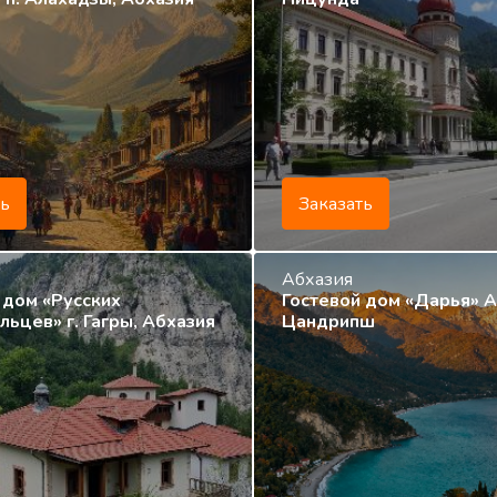
ть
Заказать
Абхазия
 дом «Русских
Гостевой дом «Дарья» Аб
ьцев» г. Гагры, Абхазия
Цандрипш