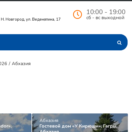
10:00 - 19:00
сб - вс выходной
. Н. Новгород, ул. Веденяпина, 17
026
/
Абхазия
Абхазия
dor»,
Гостевой дом «У Кирюши», Гагры,
Абхазия