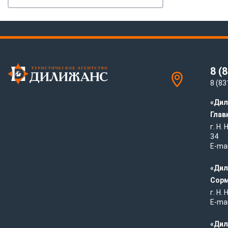
8 (
8 (83
«Дил
Глав
г. Н.
34
E-mai
«Дил
Сорм
г. Н.
E-mai
«Дил