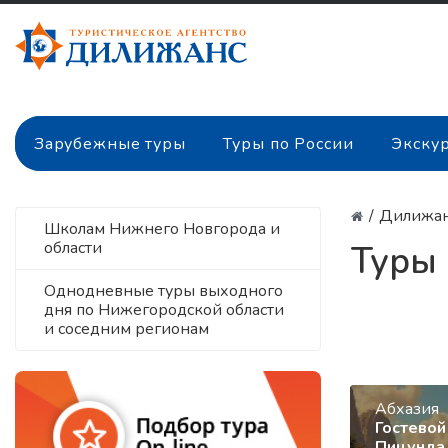
Зарубежные туры
Туры по России
Экску
/
Дилижа
Школам Нижнего Новгорода и
области
Туры 
Однодневные туры выходного
дня по Нижегородской области
и соседним регионам
Абхазия
Гостевой
Пицунда,