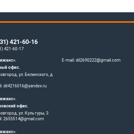
831) 421-60-16
1) 421-60-17
ижанс».
E-mail:
dil2690222@gmail.com
ный офис.
 Новгород, ул. Белинского, д.
l:
dil4216016@yandex.ru
ижанс».
овский офис.
 Новгород, ул. Культуры, 3
l:
2655514@gmail.com
ижанс».