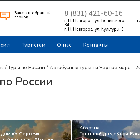
8 (831) 421-60-16
Заказать обратный
звонок
г. Н. Новгород, ул. Белинского, д.
г
34
г. Н. Новгород, ул. Культуры, 3
рсии
Туристам
О нас
Контакты
нс
/
Туры по России
/
Автобусные туры на Чёрное море - 2
по России
Абхазия
 дом «У Сергея»
Гостевой дом «Kuga Para
 п. Алахадзы, Абхазия
Пицунда